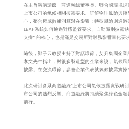
在主旨演講環節，商道融綠董事長、聯合國環境規劃
上市公司的氣候相關披露要求、詳解物理風險與轉
心，整合權威數據測算潛在影響；轉型風險則通過碳
LEAP系統如何通過對標監管要求、自動識別披露缺
支撐” 的核心，也是滿足交易所對財務影響量化要
隨後，鄭子云教授主持了對話環節，艾升集團企業
孝文先生指出，對很多製造型的企業來說，氣候風
披露。在交流環節，參會企業代表就氣候披露實操
此次研討會系商道融綠“上市公司氣候披露實戰研
市公司的熱烈反響。商道融綠將持續聚焦綠色金融
前行。