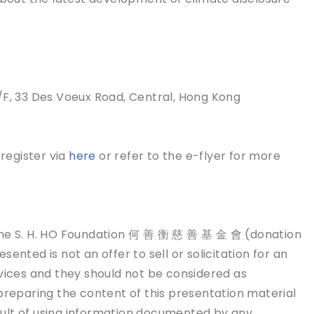
9/F, 33 Des Voeux Road, Central, Hong Kong
 register via
here
or refer to the e-flyer for more
 The S. H. HO Foundation 何 善 衡 慈 善 基 ⾦ 會 (donation
ented is not an offer to sell or solicitation for an
rvices and they should not be considered as
 preparing the content of this presentation material
result of using information documented by any