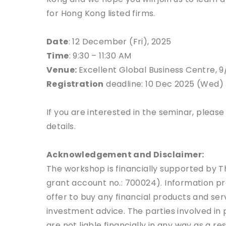
for Hong Kong listed firms.
Date
: 12 December (Fri), 2025
Time
: 9:30 – 11:30 AM
Venue:
Excellent Global Business Centre, 
Registration
deadline: 10 Dec 2025 (Wed)
If you are interested in the seminar, please
details.
Acknowledgement and Disclaimer:
The workshop is financially supported by
grant account no.: 700024). Information pres
offer to buy any financial products and se
investment advice. The parties involved in
are not liable financially in any way as a 