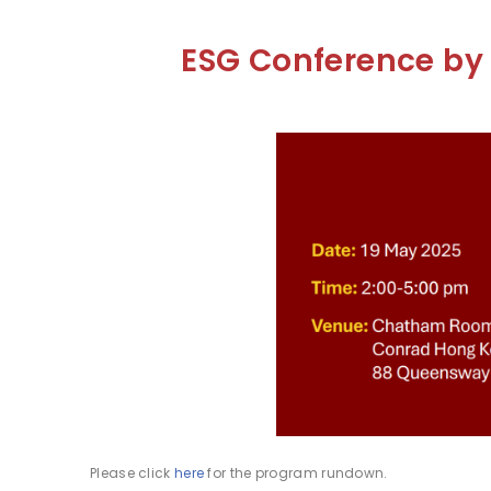
ESG Conference by 
Please click
here
for the program rundown.