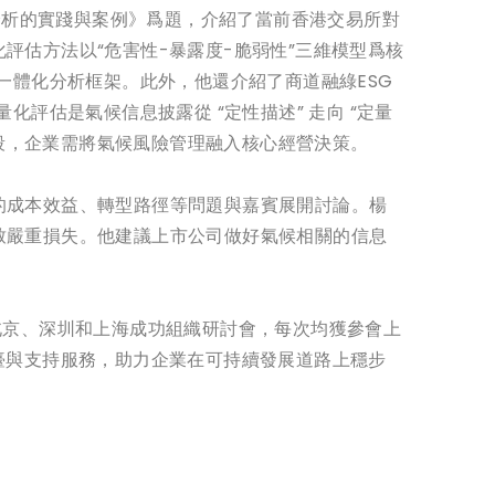
險分析的實踐與案例》爲題，介紹了當前香港交易所對
估方法以“危害性-暴露度-脆弱性”三維模型爲核
一體化分析框架。此外，他還介紹了商道融綠ESG
評估是氣候信息披露從 “定性描述” 走向 “定量
階段，企業需將氣候風險管理融入核心經營決策。
的成本效益、轉型路徑等問題與嘉賓展開討論。楊
致嚴重損失。他建議上市公司做好氣候相關的信息
北京、深圳和上海成功組織研討會，每次均獲參會上
臺與支持服務，助力企業在可持續發展道路上穩步