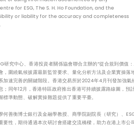
entre for ESG, The S. H. Ho Foundation, and the
ility or liability for the accuracy and completeness
.
學ESG研究中心、香港投資者關係協會聯合主辦的“從合規到價
會，圍繞氣候披露最新監管要求、量化分析方法及企業實操落
加速完善的關鍵階段。香港交易所於2024年4月刊發加強氣候
；同年12月，香港特區政府推出香港可持續披露路線圖，預計
握標準動態、破解實操難題提供了重要平臺。
學何善衡博士銀行及金融學教授、商學院副院長（研究）、ES
重要性，期待通過本次研討會搭建交流橋樑，助力在港上市公