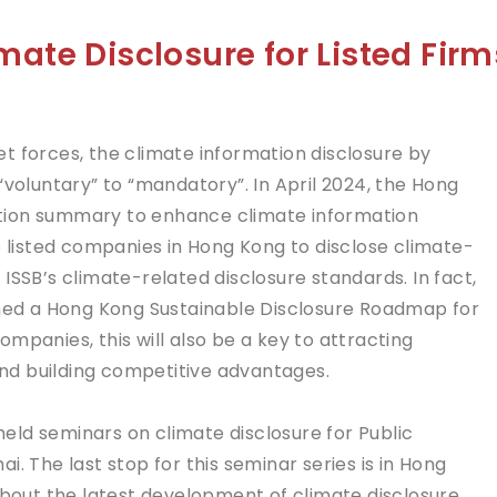
ate Disclosure for Listed Firm
t forces, the climate information disclosure by
“voluntary” to “mandatory”. In April 2024, the Hong
tion summary to enhance climate information
e listed companies in Hong Kong to disclose climate-
ISSB’s climate-related disclosure standards. In fact,
ed a Hong Kong Sustainable Disclosure Roadmap for
mpanies, this will also be a key to attracting
nd building competitive advantages.
ld seminars on climate disclosure for Public
. The last stop for this seminar series is in Hong
 about the latest development of climate disclosure