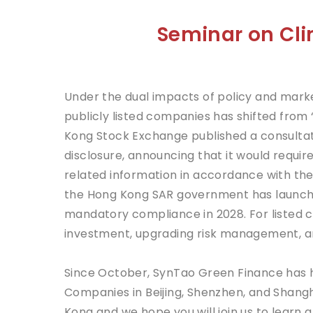
Seminar on Clim
Under the dual impacts of policy and marke
publicly listed companies has shifted from 
Kong Stock Exchange published a consulta
disclosure, announcing that it would requir
related information in accordance with the 
the Hong Kong SAR government has launch
mandatory compliance in 2028. For listed co
investment, upgrading risk management, a
Since October, SynTao Green Finance has he
Companies in Beijing, Shenzhen, and Shanghai
Kong and we hope you will join us to learn