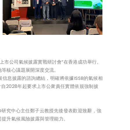
值：上市公司氣候披露實戰研討會”在香港成功舉行。
地等核心議題展開深度交流。
信息披露的諮詢總結，明確將依據ISSB的氣候相
自2028年起要求上市公衆責任實體依規強制披
G研究中心主任鄭子云教授先後發表歡迎致辭，強
司提升氣候風險披露與管理能力。