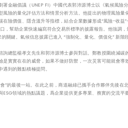
署金融倡議（UNEP FI）中國代表郭沛源博士以《氣候風
型風險的量化評估方法和情景分析方法。他提出的物理風險量化評
在險價值、隱含溫升等指標，結合企業數據形成“風險-收益”
口，幫助企業快速編寫符合交易所標準的披露報告。他強調，量化
求的關鍵。氣候信息披露已進入 “強制化、量化、價值化” 新
諮詢總監楊孝文先生和郭沛源博士參與對話。鄭教授圍繞減碳
險是實實在在的威脅，如果不做好防禦，一次災害可能就會導
中遇到的難點積極提問。
討會”的最後一站。在此之前，商道融綠已攜手合作夥伴先後在
與ESG領域的熱點議題，爲企業提供更多專業、務實的交流平